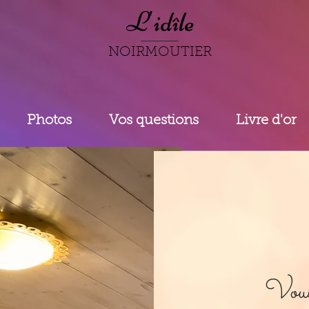
L'id
île
NOIRMOUTIER
Photos
Vos questions
Livre d'or
Vous 