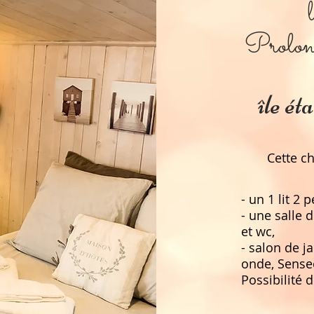
Prolonge
​î
le ét
Cette c
- un 1 lit 2 p
- une salle 
et wc,
- salon de ja
onde, Senseo
Possibilité 